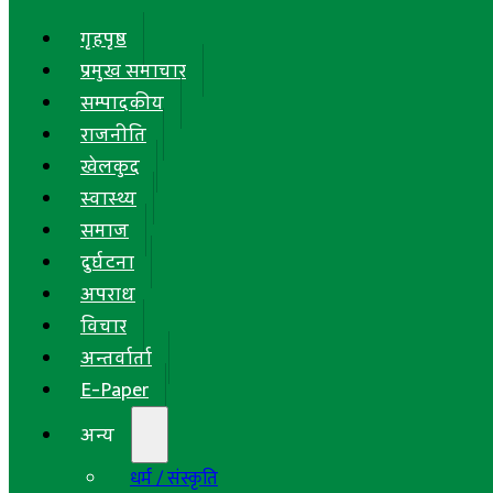
गृहपृष्ठ
प्रमुख समाचार
सम्पादकीय
राजनीति
खेलकुद
स्वास्थ्य
समाज
दुर्घटना
अपराध
विचार
अन्तर्वार्ता
E-Paper
अन्य
धर्म / संस्कृति