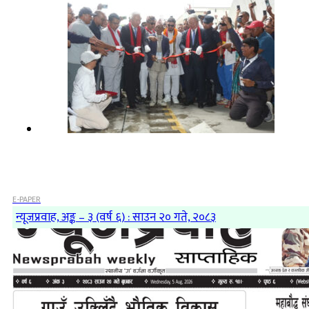
E-PAPER
न्यूजप्रवाह, अङ्क – ३ (वर्ष ६) : साउन २० गते, २०८३