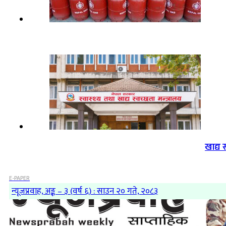
खाद्य 
E-PAPER
न्यूजप्रवाह, अङ्क – ३ (वर्ष ६) : साउन २० गते, २०८३