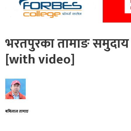
भरतपुरका तामाङ समुदाय म
[with video]
बबिलाल तामाङ