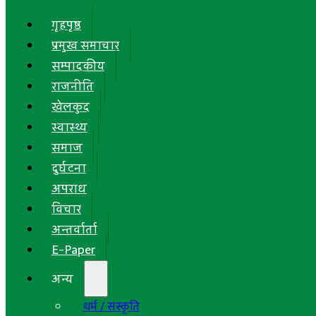
गृहपृष्ठ
प्रमुख समाचार
सम्पादकीय
राजनीति
खेलकुद
स्वास्थ्य
समाज
दुर्घटना
अपराध
विचार
अन्तर्वार्ता
E-Paper
अन्य
धर्म / संस्कृति