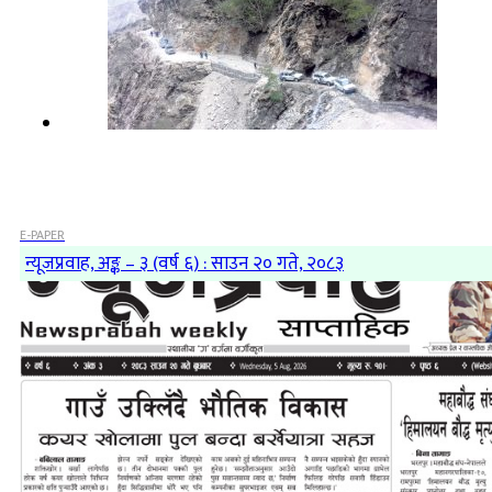
E-PAPER
न्यूजप्रवाह, अङ्क – ३ (वर्ष ६) : साउन २० गते, २०८३