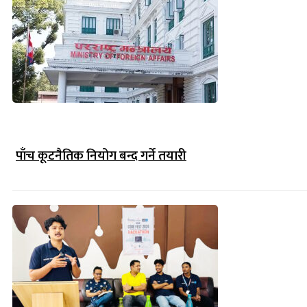
पाँच कूटनैतिक नियोग बन्द गर्ने तयारी