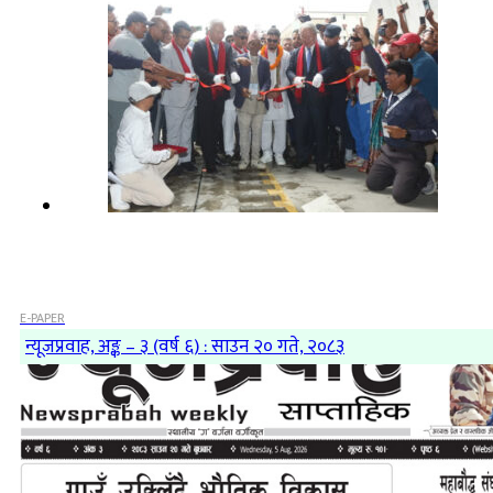
E-PAPER
न्यूजप्रवाह, अङ्क – ३ (वर्ष ६) : साउन २० गते, २०८३