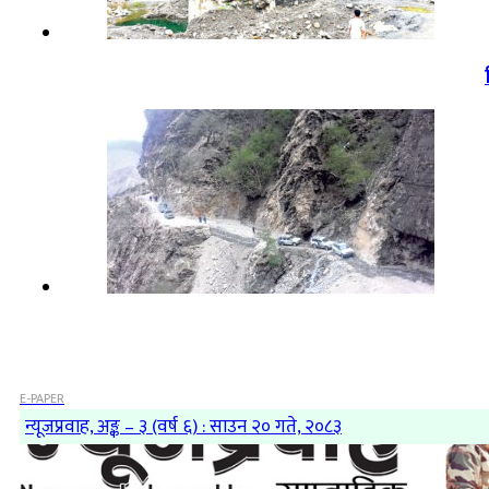
E-PAPER
न्यूजप्रवाह, अङ्क – ३ (वर्ष ६) : साउन २० गते, २०८३