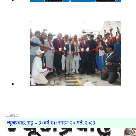
E-PAPER
न्यूजप्रवाह, अङ्क – ३ (वर्ष ६) : साउन २० गते, २०८३