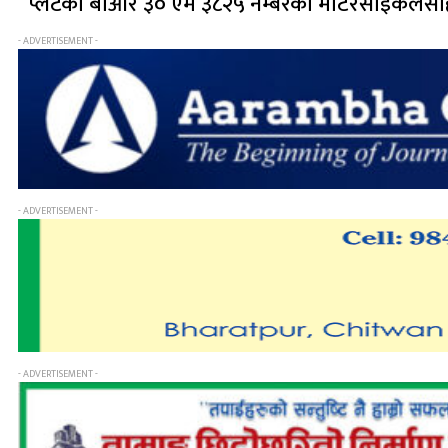
प्लेटको बीआर ३० एम ३८२५ नम्बरको मोटरसाइकलसहित
- ADVERTISEMENT -
- ADVERTISEMENT -
- ADVERTISEMENT -