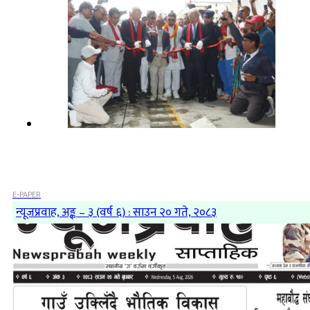
E-PAPER
न्यूजप्रवाह, अङ्क – ३ (वर्ष ६) : साउन २० गते, २०८३