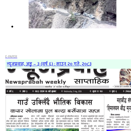
E-PAPER
न्यूजप्रवाह, अङ्क – ३ (वर्ष ६) : साउन २० गते, २०८३