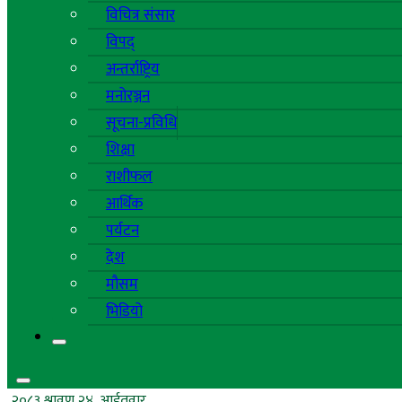
विचित्र संसार
विपद्
अन्तर्राष्ट्रिय
मनोरञ्जन
सूचना-प्रविधि
शिक्षा
राशीफल
आर्थिक
पर्यटन
देश
मौसम
भिडियो
२०८३ श्रावण २४, आईतवार