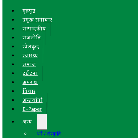
गृहपृष्ठ
प्रमुख समाचार
सम्पादकीय
राजनीति
खेलकुद
स्वास्थ्य
समाज
दुर्घटना
अपराध
विचार
अन्तर्वार्ता
E-Paper
अन्य
धर्म / संस्कृति