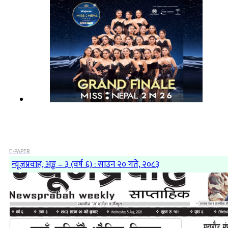
E-PAPER
न्यूजप्रवाह, अङ्क – ३ (वर्ष ६) : साउन २० गते, २०८३