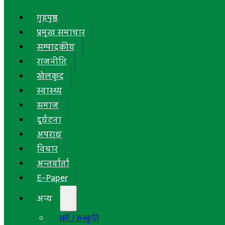
गृहपृष्ठ
प्रमुख समाचार
सम्पादकीय
राजनीति
खेलकुद
स्वास्थ्य
समाज
दुर्घटना
अपराध
विचार
अन्तर्वार्ता
E-Paper
अन्य
धर्म / संस्कृति