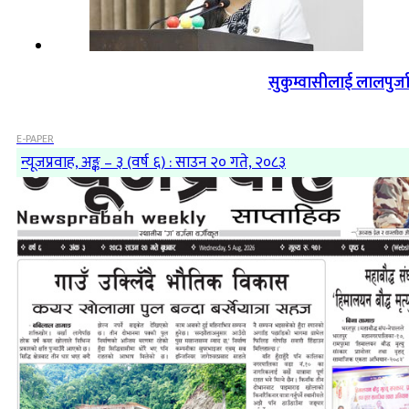
सुकुम्वासीलाई लालपुर्ज
E-PAPER
न्यूजप्रवाह, अङ्क – ३ (वर्ष ६) : साउन २० गते, २०८३