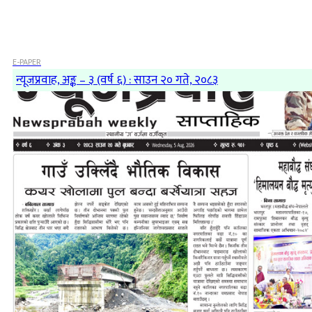
E-PAPER
न्यूजप्रवाह, अङ्क – ३ (वर्ष ६) : साउन २० गते, २०८३