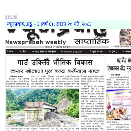
E-PAPER
न्यूजप्रवाह, अङ्क – ३ (वर्ष ६) : साउन २० गते, २०८३