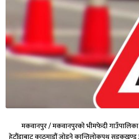
मकवानपुर / मकवानपुरको भीमफेदी गाउँपालिका व
हेटौंडाबाट काठमाडौं जोड्ने कान्तिलोकपथ सडकखण्ड अ