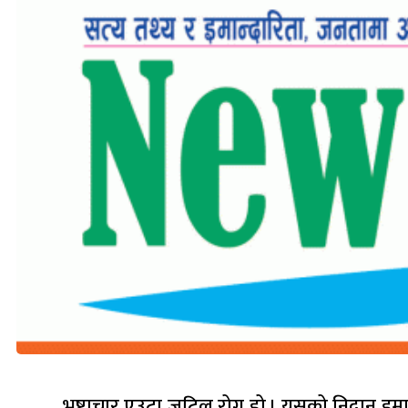
भ्रष्टाचार एउटा जटिल रोग हो । यसको निदान इमान