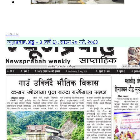
E-PAPER
न्यूजप्रवाह, अङ्क – ३ (वर्ष ६) : साउन २० गते, २०८३