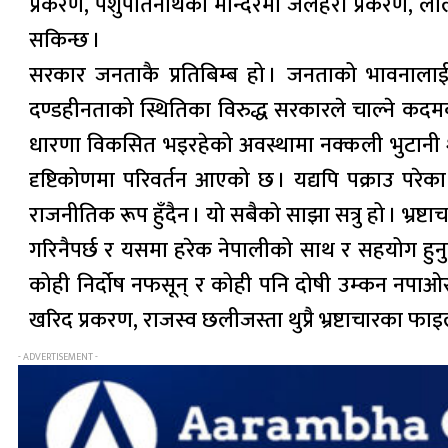
प्रकरण, पशुपतिनाथको मन्दिरमा जलहरी प्रकरण, ललि
सकिन्छ ।
सरकार जनताकै प्रतिबिम्ब हो । जनताको भावनालाई 
दण्डहीनताको स्थितिका विरुद्ध सरकारले चाल्ने कदमबा
धारणा विकसित भइरहेको अवस्थामा नक्कली भुटानी शरण
दृष्टिकोणमा परिवर्तन आएको छ । यद्यपि पक्राउ परेका
राजनीतिक रूप हुँदैन । यो सबैको साझा सत्रु हो । भ्रष्ट
गरिनैपर्छ र यसमा हरेक नेपालीको साथ र सहयोग हु
कोही निर्दोष नफसून् र कोही पनि दोषी उम्कन नपाओस्
खरिद प्रकरण, राजस्व छलीजस्ता थुप्रै भ्रष्टाचारका फ
- ADVERTISEMENT -