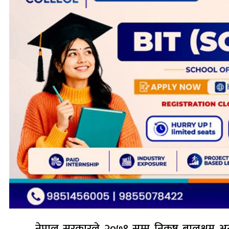
नेपाल सरकारले २०७९ सम्म निकृष्ट बालश्रम अन्