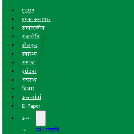
गृहपृष्ठ
प्रमुख समाचार
सम्पादकीय
राजनीति
खेलकुद
स्वास्थ्य
समाज
दुर्घटना
अपराध
विचार
अन्तर्वार्ता
E-Paper
अन्य
धर्म / संस्कृति