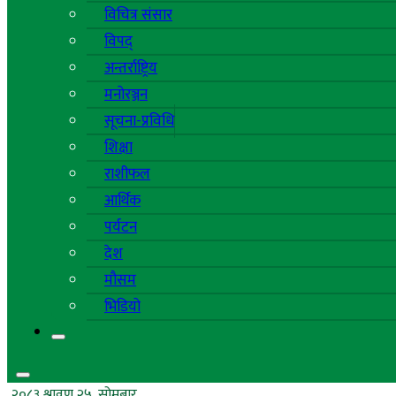
विचित्र संसार
विपद्
अन्तर्राष्ट्रिय
मनोरञ्जन
सूचना-प्रविधि
शिक्षा
राशीफल
आर्थिक
पर्यटन
देश
मौसम
भिडियो
२०८३ श्रावण २५, सोमबार