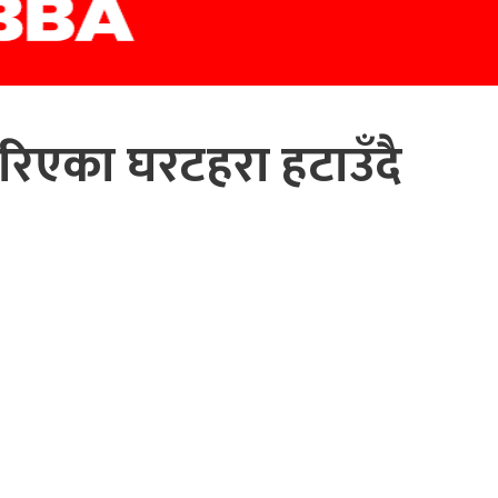
गरिएका घरटहरा हटाउँदै