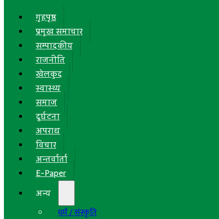
गृहपृष्ठ
प्रमुख समाचार
सम्पादकीय
राजनीति
खेलकुद
स्वास्थ्य
समाज
दुर्घटना
अपराध
विचार
अन्तर्वार्ता
E-Paper
अन्य
धर्म / संस्कृति