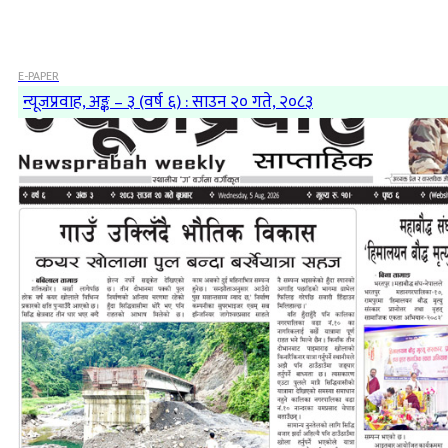
E-PAPER
न्यूजप्रवाह, अङ्क – ३ (वर्ष ६) : साउन २० गते, २०८३