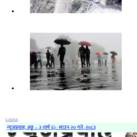
E-PAPER
न्यूजप्रवाह, अङ्क – ३ (वर्ष ६) : साउन २० गते, २०८३