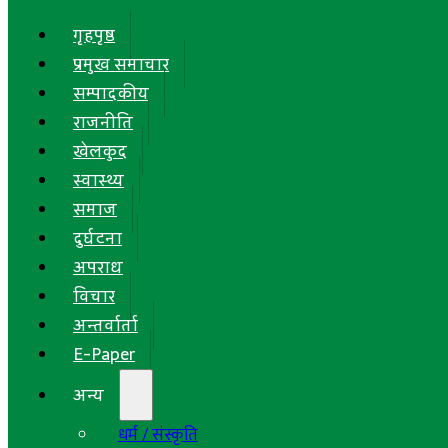
गृहपृष्ठ
प्रमुख समाचार
सम्पादकीय
राजनीति
खेलकुद
स्वास्थ्य
समाज
दुर्घटना
अपराध
विचार
अन्तर्वार्ता
E-Paper
अन्य
धर्म / संस्कृति