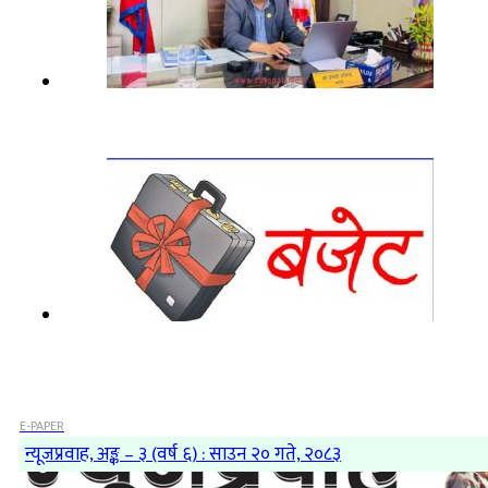
E-PAPER
न्यूजप्रवाह, अङ्क – ३ (वर्ष ६) : साउन २० गते, २०८३