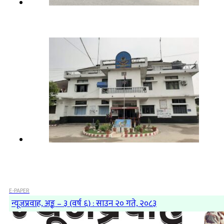
E-PAPER
न्यूजप्रवाह, अङ्क – ३ (वर्ष ६) : साउन २० गते, २०८३