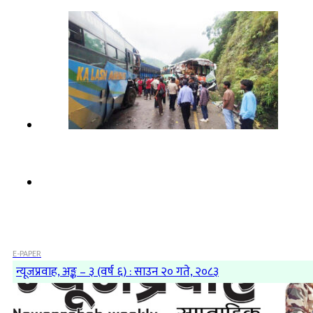
E-PAPER
न्यूजप्रवाह, अङ्क – ३ (वर्ष ६) : साउन २० गते, २०८३