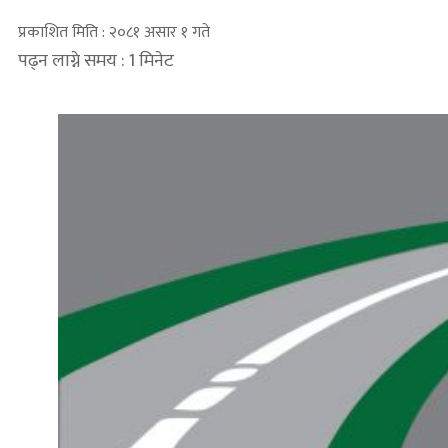
प्रकाशित मिति : २०८१ असार १ गते
पढ्न लाग्ने समय : 1 मिनेट