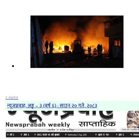
E-PAPER
न्यूजप्रवाह, अङ्क – ३ (वर्ष ६) : साउन २० गते, २०८३