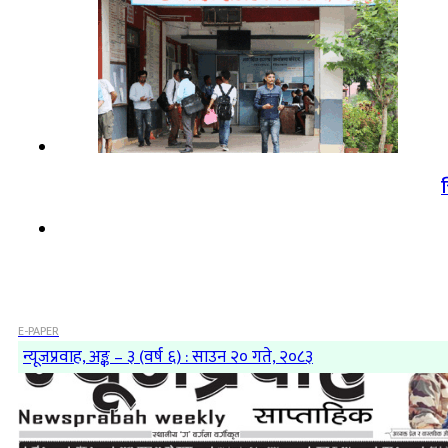
E-PAPER
न्यूजप्रवाह, अङ्क – ३ (वर्ष ६) : साउन २० गते, २०८३