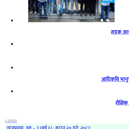
सडक आन्द
आदिकवि भानुभक
शैक्षि
E-PAPER
न्यूजप्रवाह, अङ्क – ३ (वर्ष ६) : साउन २० गते, २०८३