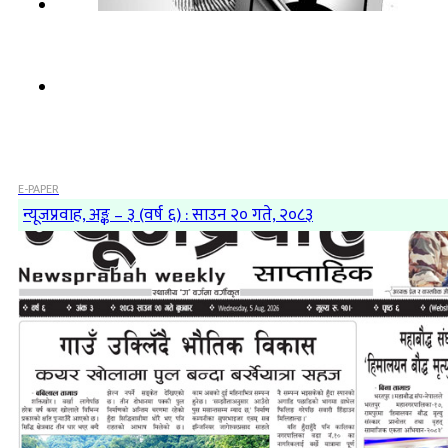
E-PAPER
न्यूजप्रवाह, अङ्क – ३ (वर्ष ६) : साउन २० गते, २०८३