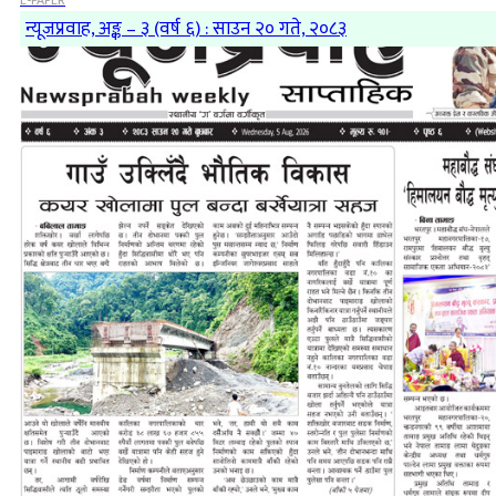
E-PAPER
न्यूजप्रवाह, अङ्क – ३ (वर्ष ६) : साउन २० गते, २०८३