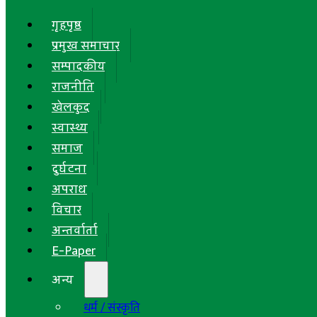
गृहपृष्ठ
प्रमुख समाचार
सम्पादकीय
राजनीति
खेलकुद
स्वास्थ्य
समाज
दुर्घटना
अपराध
विचार
अन्तर्वार्ता
E-Paper
अन्य
धर्म / संस्कृति