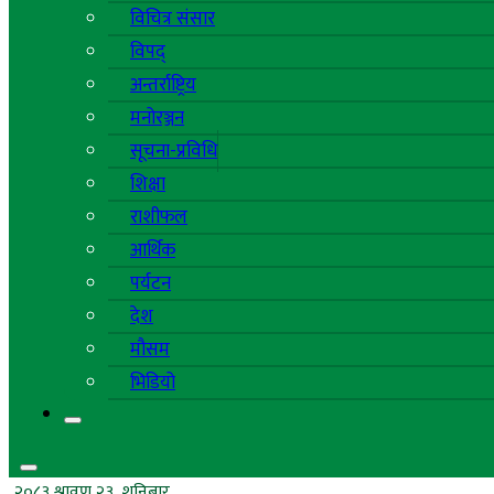
विचित्र संसार
विपद्
अन्तर्राष्ट्रिय
मनोरञ्जन
सूचना-प्रविधि
शिक्षा
राशीफल
आर्थिक
पर्यटन
देश
मौसम
भिडियो
२०८३ श्रावण २३, शनिबार