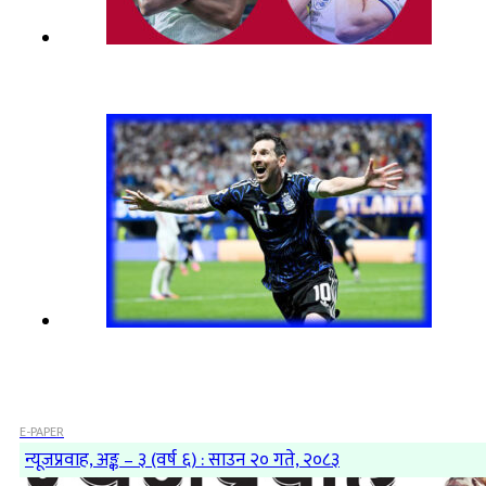
E-PAPER
न्यूजप्रवाह, अङ्क – ३ (वर्ष ६) : साउन २० गते, २०८३