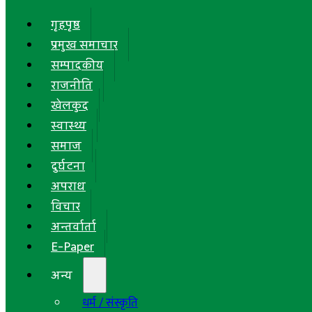
गृहपृष्ठ
प्रमुख समाचार
सम्पादकीय
राजनीति
खेलकुद
स्वास्थ्य
समाज
दुर्घटना
अपराध
विचार
अन्तर्वार्ता
E-Paper
अन्य
धर्म / संस्कृति