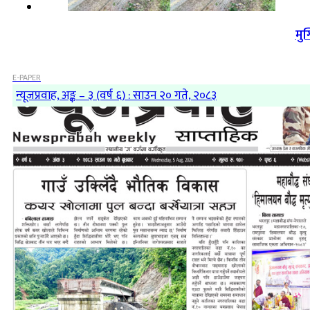
मु
E-PAPER
न्यूजप्रवाह, अङ्क – ३ (वर्ष ६) : साउन २० गते, २०८३