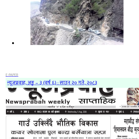
E-PAPER
न्यूजप्रवाह, अङ्क – ३ (वर्ष ६) : साउन २० गते, २०८३