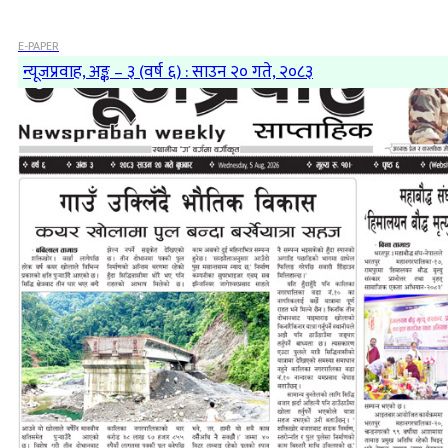
E-PAPER
न्यूजप्रवाह, अङ्क – ३ (वर्ष ६) : साउन २० गते, २०८३