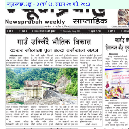
न्यूजप्रवाह, अङ्क – ३ (वर्ष ६) : साउन २० गते, २०८३