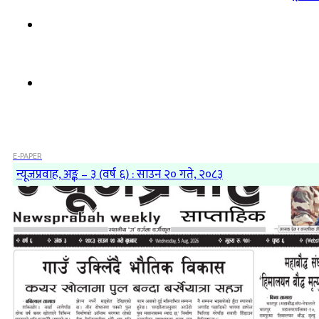
E-PAPER
न्यूजप्रवाह, अङ्क – ३ (वर्ष ६) : साउन २० गते, २०८३