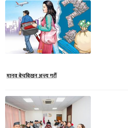
मानव बेचबिखन अन्त्य गरौँ