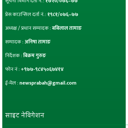
सूचना विभाग दर्ता नं. :
१७२०/०७६–७७
प्रेस काउन्सिल दर्ता नं. :
१९८१/०७६–७७
अध्यक्ष / प्रधान सम्पादक :
बबिलाल तामाङ
सम्पादक :
अनिषा तामाङ
निर्देशक :
बिक्रम गुरुङ
फोन नं :
+९७७-९८४५०६७४१४
ई-मेल :
newsprabah@gmail.com
साइट नेविगेशन