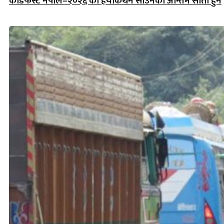
कोडफेस्ट नेपाल–२०२६ को हयाकथन साउनको अन्तिम साता हुने