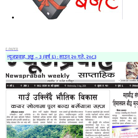
E-PAPER
न्यूजप्रवाह, अङ्क – ३ (वर्ष ६) : साउन २० गते, २०८३