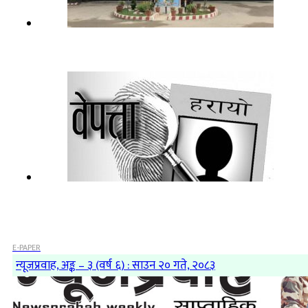
E-PAPER
न्यूजप्रवाह, अङ्क – ३ (वर्ष ६) : साउन २० गते, २०८३