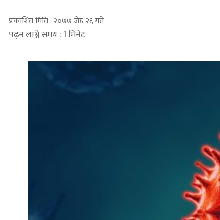
प्रकाशित मिति : २०७७ जेष्ठ २६ गते
पढ्न लाग्ने समय : 1 मिनेट