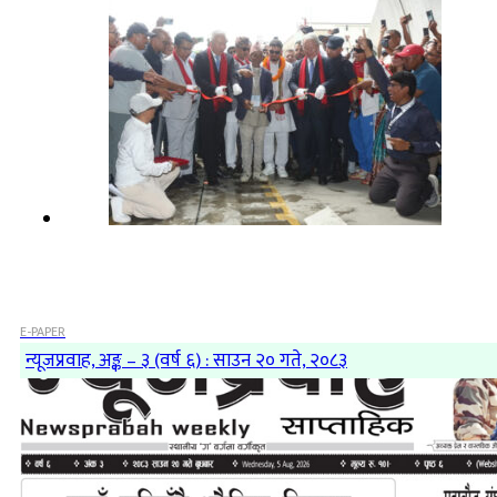
E-PAPER
न्यूजप्रवाह, अङ्क – ३ (वर्ष ६) : साउन २० गते, २०८३