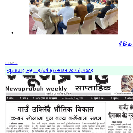
शैक्षि
E-PAPER
न्यूजप्रवाह, अङ्क – ३ (वर्ष ६) : साउन २० गते, २०८३