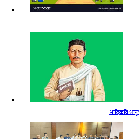
आदिकवि भानुभक