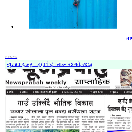
मा
E-PAPER
न्यूजप्रवाह, अङ्क – ३ (वर्ष ६) : साउन २० गते, २०८३