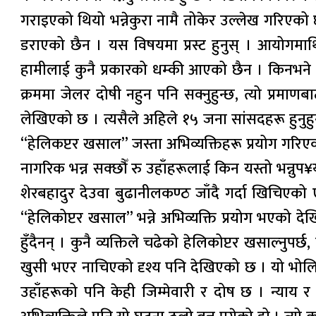
गराइएको थियो भन्नेकुरा नामै तोकेर उल्लेख गरिए
डराएको छैन । यस विषयमा प्रस्ट हुनुस् । आयोगम
हामीलाई कुनै प्रकारको धम्की आएको छैन । किनभने 
क्रममा जेलर दोषी नहुन पनि सक्नुहुन्छ, त्यो प्रमाण
लेखिएको छ । त्यसैले अहिले १५ जना सांसदहरू हुनुह
“हेलिकप्टर खसाल” जस्ता अभिव्यक्तिहरू प्रयोग गरिएक
नागरिक भन्न सक्छौँ रु उहाँहरूलाई किन यस्तो भन्नुप
शेरबहादुर देउवा बुढानीलकण्ठ जाँदै गर्दा खिचिएक
“हेलिकोप्टर खसाल” भन्ने अभिव्यक्ति प्रयोग भएको दे
हुँदैनन् । कुनै व्यक्तिले चढेको हेलिकोप्टर खसाल्नुपर्
खुसी भएर नाचिएको दृश्य पनि देखिएको छ । यो भोलिक
उहाँहरूको पनि केही जिम्मेवारी र दोष छ । न्याय र कानु