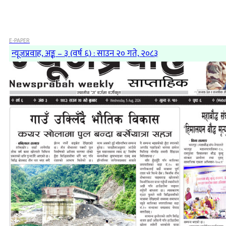
E-PAPER
न्यूजप्रवाह, अङ्क – ३ (वर्ष ६) : साउन २० गते, २०८३