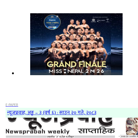
E-PAPER
न्यूजप्रवाह, अङ्क – ३ (वर्ष ६) : साउन २० गते, २०८३