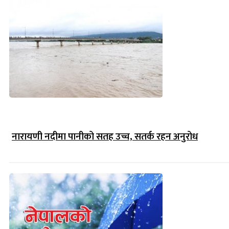
नारायणी नदीमा पानीको सतह उच्च, सतर्क रहन अनुरोध