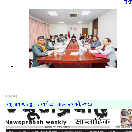
मुल
E-PAPER
न्यूजप्रवाह, अङ्क – ३ (वर्ष ६) : साउन २० गते, २०८३