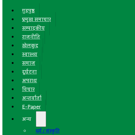
गृहपृष्ठ
प्रमुख समाचार
सम्पादकीय
राजनीति
खेलकुद
स्वास्थ्य
समाज
दुर्घटना
अपराध
विचार
अन्तर्वार्ता
E-Paper
अन्य
धर्म / संस्कृति