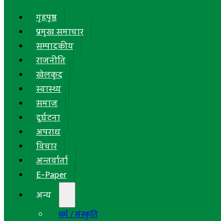
गृहपृष्ठ
प्रमुख समाचार
सम्पादकीय
राजनीति
खेलकुद
स्वास्थ्य
समाज
दुर्घटना
अपराध
विचार
अन्तर्वार्ता
E-Paper
अन्य
धर्म / संस्कृति